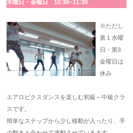
木曜日・金曜日 10:30~11:30
※ただし
第１水曜
日・第3
金曜日は
休み
エアロビクスダンスを楽しむ初級～中級クラ
スです。
簡単なステップから少し移動が入ったり、手
の動きと合わせて連動させていきます。