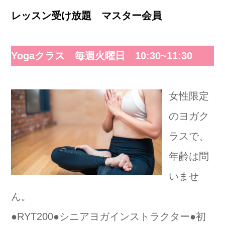
レッスン受け放題 マスター会員
Yogaクラス 毎週火曜日 10:30~11:30
女性限定
のヨガク
ラスで、
年齢は問
いませ
ん。
●RYT200●シニアヨガインストラクター●初