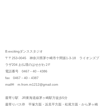
B.excitingダンススタジオ
〒〒253-0045 神奈川県茅ケ崎市十間坂1-3-18 ライオンズプ
ラザ204 お仏壇のはせがわ２F
電話番号 0467－40－4386
fax 0467－40－4387
mail✉ m.from.m1212@gmail.com
最寄り駅 JR東海道線茅ヶ崎駅方徒歩5分
最寄りバス停 平塚方面・浜見平方面・松尾方面・から茅ヶ崎