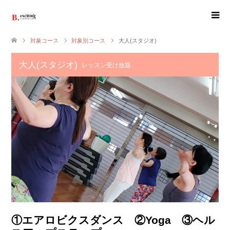
対象コース
対象別コース
大人(スタジオ)
大人(スタジオ)
レッスン受け放題
①エアロビクスダンス ②Yoga ③ヘル